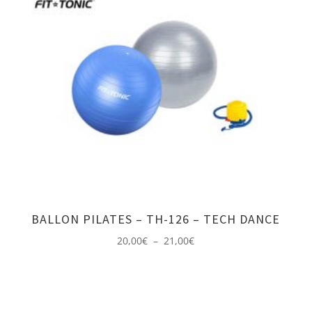
BALLON PILATES – TH-126 – TECH DANCE
Plage
20,00
€
–
21,00
€
de
prix :
20,00€