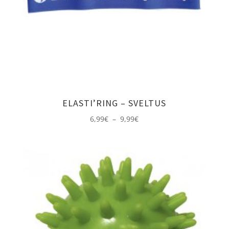
ELASTI’RING – SVELTUS
Plage
6,99
€
–
9,99
€
de
prix :
6,99€
à
9,99€