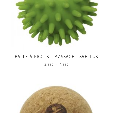
BALLE À PICOTS – MASSAGE – SVELTUS
Plage
2,99
€
–
4,99
€
de
prix :
2,99€
à
4,99€