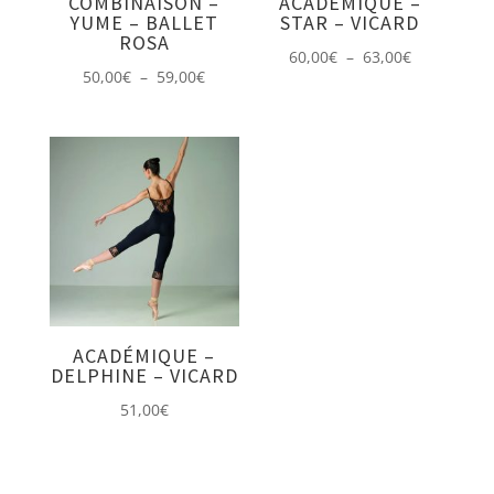
COMBINAISON –
ACADÉMIQUE –
YUME – BALLET
STAR – VICARD
ROSA
Plage
60,00
€
–
63,00
€
Plage
50,00
€
–
59,00
€
de
de
prix :
prix :
60,00€
50,00€
à
à
63,00€
59,00€
ACADÉMIQUE –
DELPHINE – VICARD
51,00
€