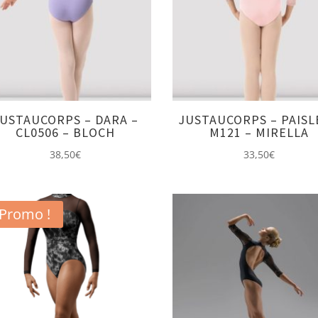
USTAUCORPS – DARA –
JUSTAUCORPS – PAISL
CL0506 – BLOCH
M121 – MIRELLA
38,50
€
33,50
€
Promo !