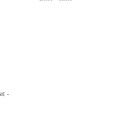
de
prix :
29,00€
à
35,00€
NE –
ge
:
00€