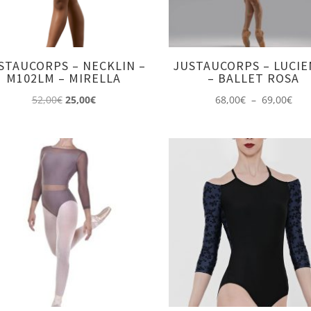
STAUCORPS – NECKLIN –
JUSTAUCORPS – LUCI
M102LM – MIRELLA
– BALLET ROSA
Le
Le
Pla
52,00
€
25,00
€
68,00
€
–
69,00
€
prix
prix
de
initial
actuel
prix 
était :
est :
68,
52,00€.
25,00€.
à
69,