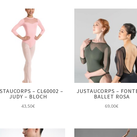
prix :
40,00€
à
50,00€
STAUCORPS – CL60002 –
JUSTAUCORPS – FONT
JUDY – BLOCH
BALLET ROSA
43,50
€
69,00
€