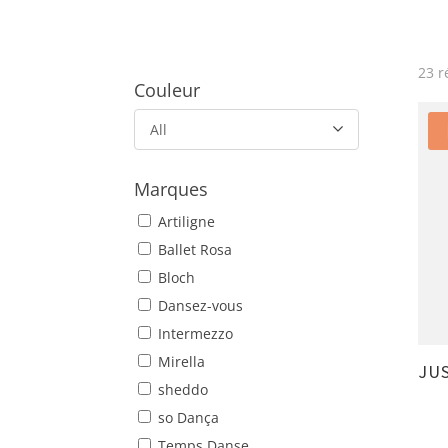
23 r
Couleur
All
Marques
Artiligne
Ballet Rosa
Bloch
Dansez-vous
Intermezzo
Mirella
JUS
sheddo
so Dança
Temps Danse