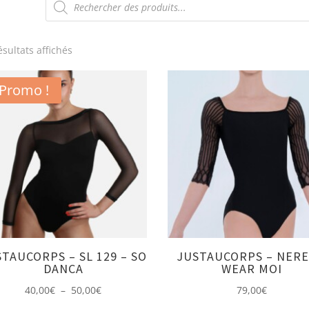
de
produits
Trié
ésultats affichés
du
plus
Promo !
récent
au
plus
ancien
TAUCORPS – SL 129 – SO
JUSTAUCORPS – NERE
DANCA
WEAR MOI
Plage
40,00
€
–
50,00
€
79,00
€
de