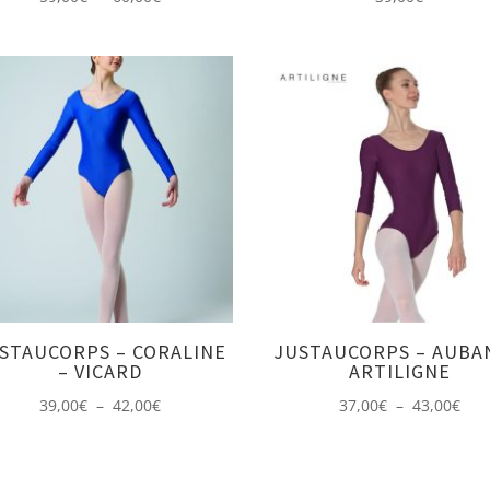
de
prix :
59,00€
à
60,00€
STAUCORPS – CORALINE
JUSTAUCORPS – AUBA
– VICARD
ARTILIGNE
Plage
Pla
39,00
€
–
42,00
€
37,00
€
–
43,00
€
de
de
prix :
prix 
39,00€
37,