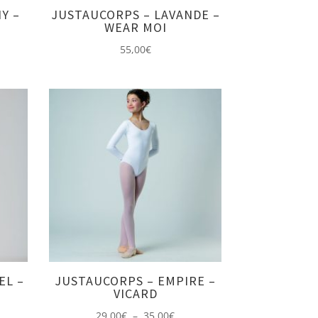
Y –
JUSTAUCORPS – LAVANDE –
WEAR MOI
55,00
€
EL –
JUSTAUCORPS – EMPIRE –
VICARD
Plage
29,00
€
–
35,00
€