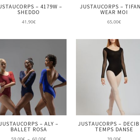
USTAUCORPS – 4179W –
JUSTAUCORPS – TIFAN
SHEDDO
WEAR MOI
41,90
€
65,00
€
JUSTAUCORPS – ALY –
JUSTAUCORPS – DECIB
BALLET ROSA
TEMPS DANSE
Plage
59,00
€
–
60,00
€
39,00
€