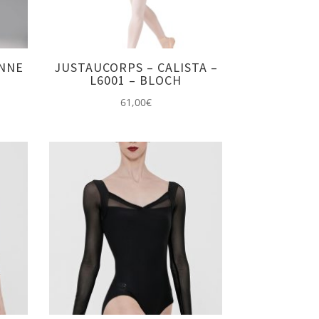
ENNE
JUSTAUCORPS – CALISTA –
L6001 – BLOCH
ge
61,00
€
:
00€
00€