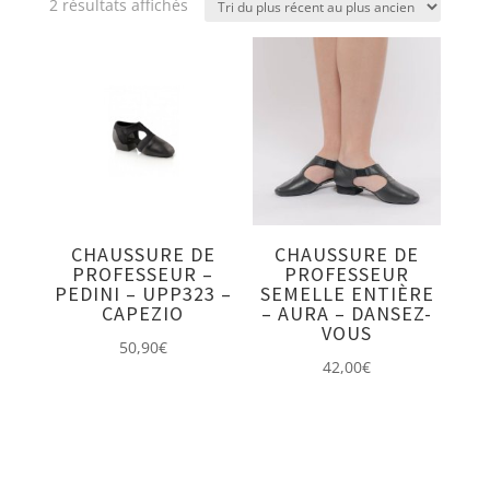
Trié
2 résultats affichés
du
plus
récent
au
plus
ancien
CHAUSSURE DE
CHAUSSURE DE
PROFESSEUR –
PROFESSEUR
PEDINI – UPP323 –
SEMELLE ENTIÈRE
CAPEZIO
– AURA – DANSEZ-
VOUS
50,90
€
42,00
€