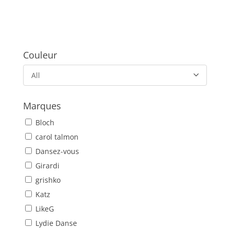
Couleur
All
Marques
Bloch
carol talmon
Dansez-vous
Girardi
grishko
Katz
LikeG
Lydie Danse