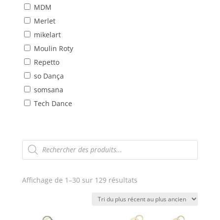
MDM
Merlet
mikelart
Moulin Roty
Repetto
so Dança
somsana
Tech Dance
Recherche
de
produits
Trié
Affichage de 1–30 sur 129 résultats
du
plus
récent