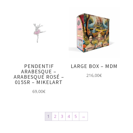
PENDENTIF
LARGE BOX – MDM
ARABESQUE –
216,00
€
ARABESQUE ROSÉ –
015SR – MIKELART
69,00
€
1
2
3
4
5
→