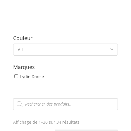
Couleur
All
Marques
Lydie Danse
Recherche
de
produits
Trié
Affichage de 1–30 sur 34 résultats
du