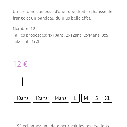
Un costume composé d’une robe droite rehaussé de
frange et un bandeau du plus belle effet.
Nombre: 12
Tailles proposées: 1x10ans, 2x12ans, 3x14ans, 3xS,
1xM, 1xL, 1xXL
12
€
10ans
12ans
14ans
L
M
S
XL
Sélectionnez une date pour voir les réservations