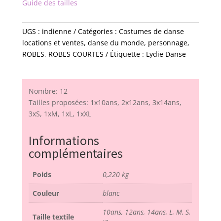
Guide des tailles
UGS :
indienne
Catégories :
Costumes de danse
locations et ventes
,
danse du monde
,
personnage
,
ROBES
,
ROBES COURTES
Étiquette :
Lydie Danse
Nombre: 12
Tailles proposées: 1x10ans, 2x12ans, 3x14ans,
3xS, 1xM, 1xL, 1xXL
Informations
complémentaires
Poids
0,220 kg
Couleur
blanc
10ans, 12ans, 14ans, L, M, S,
Taille textile