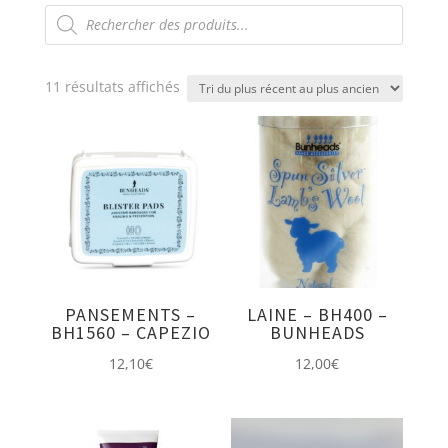
Recherche
de
produits
Trié
11 résultats affichés
du
plus
récent
au
plus
ancien
PANSEMENTS –
LAINE – BH400 –
BH1560 – CAPEZIO
BUNHEADS
12,10
€
12,00
€