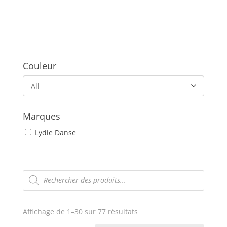
Couleur
All
Marques
Lydie Danse
Recherche
de
produits
Trié
Affichage de 1–30 sur 77 résultats
du