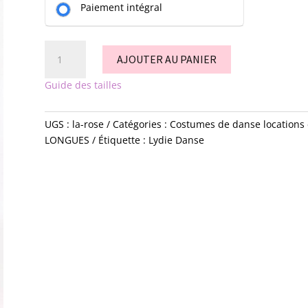
Paiement intégral
quantité
AJOUTER AU PANIER
de
La
Guide des tailles
rose
UGS :
la-rose
Catégories :
Costumes de danse locations 
LONGUES
Étiquette :
Lydie Danse