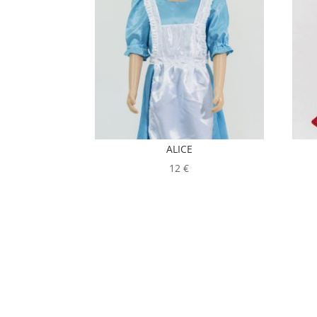
ALICE
12
€