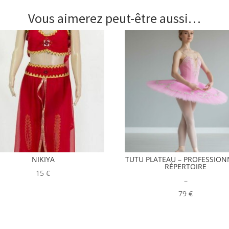
Vous aimerez peut-être aussi…
NIKIYA
TUTU PLATEAU – PROFESSION
RÉPERTOIRE
15
€
Plage
–
de
79
€
prix :
79,00€