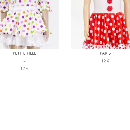
PETITE FILLE
PARIS
Plage
–
12
€
de
12
€
prix :
35,00€
à
45,00€