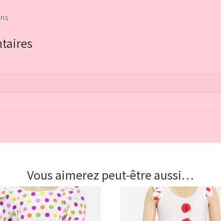
ans
taires
Vous aimerez peut-être aussi…