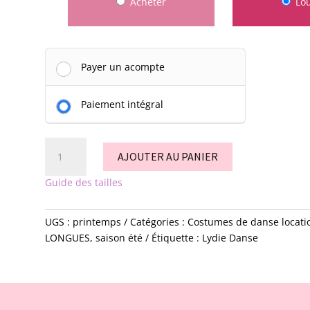
Acheter
Lo
Payer un acompte
Paiement intégral
quantité
AJOUTER AU PANIER
de
printemps
Guide des tailles
UGS :
printemps
Catégories :
Costumes de danse locatio
LONGUES
,
saison été
Étiquette :
Lydie Danse