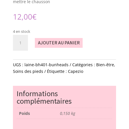
mettre le chausson
12,00
€
4 en stock
quantité
AJOUTER AU PANIER
de
laine
-
bh401
UGS :
laine-bh401-bunheads
Catégories :
Bien-être
,
-
Soins des pieds
Étiquette :
Capezio
bunheads
Informations
complémentaires
Poids
0,150 kg