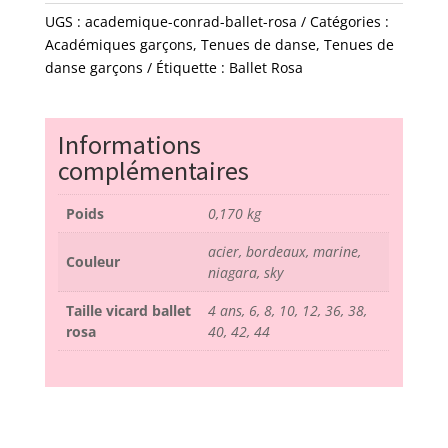
conrad
UGS :
academique-conrad-ballet-rosa
Catégories :
-
Académiques garçons
,
Tenues de danse
,
Tenues de
ballet
danse garçons
Étiquette :
Ballet Rosa
rosa
Informations
complémentaires
Poids
0,170 kg
acier, bordeaux, marine,
Couleur
niagara, sky
Taille vicard ballet
4 ans, 6, 8, 10, 12, 36, 38,
rosa
40, 42, 44