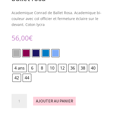
Academique Conrad de Ballet Rosa. Academique bi-
couleur avec col officier et fermeture éclaire sur le
devant. Coton lycra
56,00
€
4 ans
6
8
10
12
36
38
40
42
44
quantité
AJOUTER AU PANIER
de
Académique
-