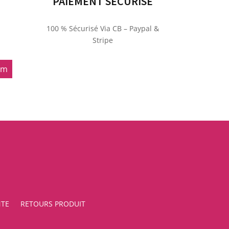
PAIEMENT SÉCURISÉ
100 % Sécurisé Via CB – Paypal &
Stripe
om
NTE
RETOURS PRODUIT