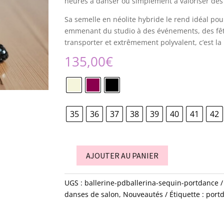
heures à danser ou simplement à valoriser des
Sa semelle en néolite hybride le rend idéal pour
emmenant du studio à des événements, des fête
transporter et extrêmement polyvalent, c’est la
135,00
€
35
36
37
38
39
40
41
42
AJOUTER AU PANIER
quantité
de
UGS :
ballerine-pdballerina-sequin-portdance
Ballerine
danses de salon
,
Nouveautés
Étiquette :
port
-
PD
Ballerina