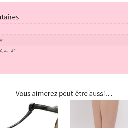
-
sequin
taires
-
portdance
ir
40, 41, 42
Vous aimerez peut-être aussi…