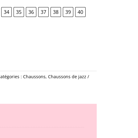
34
35
36
37
38
39
40
atégories :
Chaussons
,
Chaussons de jazz