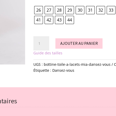
26
27
28
29
30
31
32
33
41
42
43
44
quantité
AJOUTER AU PANIER
de
Bottine
Guide des tailles
toile
à
UGS :
bottine-toile-a-lacets-mia-dansez-vous
C
lacets
Étiquette :
Dansez-vous
-
MIA
-
Dansez-
vous
taires