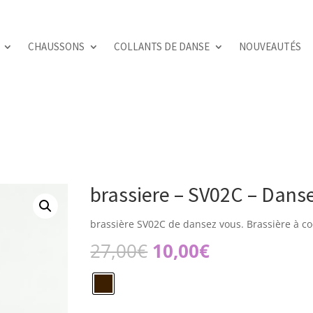
CHAUSSONS
COLLANTS DE DANSE
NOUVEAUTÉS
brassiere – SV02C – Dans
brassière SV02C de dansez vous. Brassière à co
Le
Le
27,00
€
10,00
€
prix
prix
initial
actuel
était :
est :