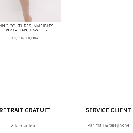
RING COUTURES INVISIBLES –
SV04I – DANSEZ-VOUS
Le
Le
14,90
€
10,00
€
prix
prix
initial
actuel
était :
est :
14,90€.
10,00€.
RETRAIT GRATUIT
SERVICE CLIENT
Par mail & téléphone
À la boutique