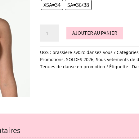
27,00€.
10,00€.
XSA=34
SA=36/38
quantité
AJOUTER AU PANIER
de
brassiere
-
UGS :
brassiere-sv02c-dansez-vous
Catégories
SV02C
Promotions
,
SOLDES 2026
,
Sous vêtements de 
-
Tenues de danse en promotion
Étiquette :
Da
Dansez
vous
taires