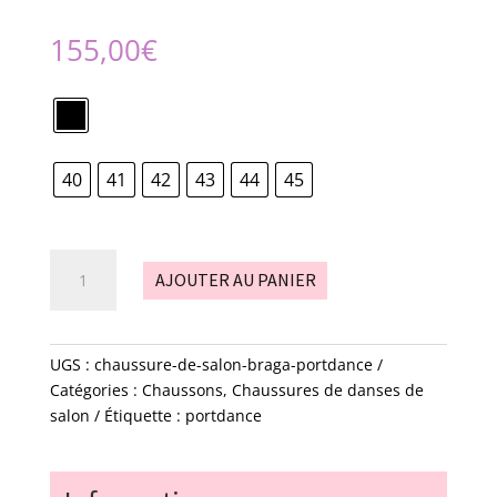
155,00
€
40
41
42
43
44
45
quantité
AJOUTER AU PANIER
de
chaussure
de
salon
UGS :
chaussure-de-salon-braga-portdance
-
Catégories :
Chaussons
,
Chaussures de danses de
Braga
salon
Étiquette :
portdance
-
portdance