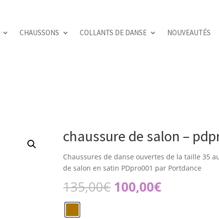
CHAUSSONS
COLLANTS DE DANSE
NOUVEAUTÉS
chaussure de salon – pdp
Chaussures de danse ouvertes de la taille 35 
de salon en satin PDpro001 par Portdance
Le
Le
135,00
€
100,00
€
prix
prix
initial
actuel