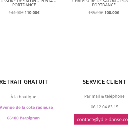
USSURE DE SALON – PD814 –
CHAUSSURE DE SALON – PD8
PORTDANCE
PORTDANCE
Le
Le
Le
Le
144,00
€
110,00
€
135,00
€
100,00
€
prix
prix
prix
prix
initial
actuel
initial
actu
était :
est :
était :
est :
144,00€.
110,00€.
135,00€.
100,
RETRAIT GRATUIT
SERVICE CLIENT
Par mail & téléphone
À la boutique
06.12.04.83.15
 Avenue de la côte radieuse
66100 Perpignan
contact@lydie-danse.c