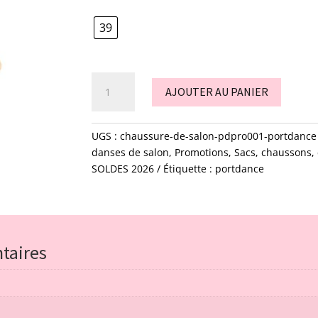
était :
est :
135,00€.
100,00€.
39
quantité
AJOUTER AU PANIER
de
chaussure
de
UGS :
chaussure-de-salon-pdpro001-portdance
salon
danses de salon
,
Promotions
,
Sacs, chaussons,
-
SOLDES 2026
Étiquette :
portdance
pdpro001
-
portdance
taires