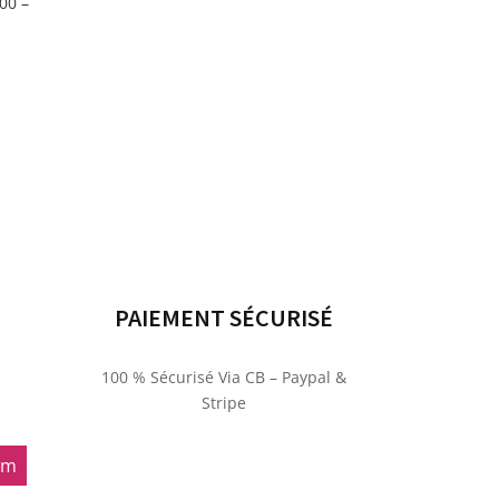
00 –
el
00€.
PAIEMENT SÉCURISÉ
100 % Sécurisé Via CB – Paypal &
Stripe
om