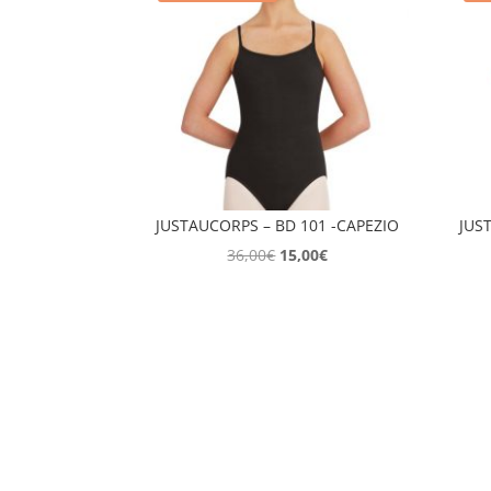
JUSTAUCORPS – BD 101 -CAPEZIO
JUS
Le
Le
36,00
€
15,00
€
prix
prix
initial
actuel
était :
est :
36,00€.
15,00€.