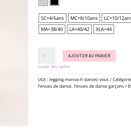
SC=4/6ans
MC=8/10ans
LC=10/12an
MA=38/40
LA=40/42
XLA=44
quantité
AJOUTER AU PANIER
de
Collant
Guide des tailles
-
Manoa
UGS :
legging-manoa-h-dansez-vous
Catégorie
H
Tenues de danse
,
Tenues de danse garçons
É
-
dansez-
vous