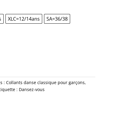
s
XLC=12/14ans
SA=36/38
s :
Collants danse classique pour garçons
,
tiquette :
Dansez-vous