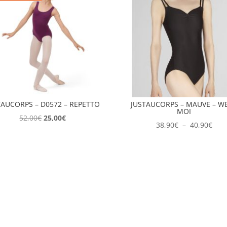
TAUCORPS – D0572 – REPETTO
JUSTAUCORPS – MAUVE – W
MOI
Le
Le
52,00
€
25,00
€
Plag
38,90
€
–
40,90
€
prix
prix
de
initial
actuel
prix 
était :
est :
38,9
52,00€.
25,00€.
à
40,9