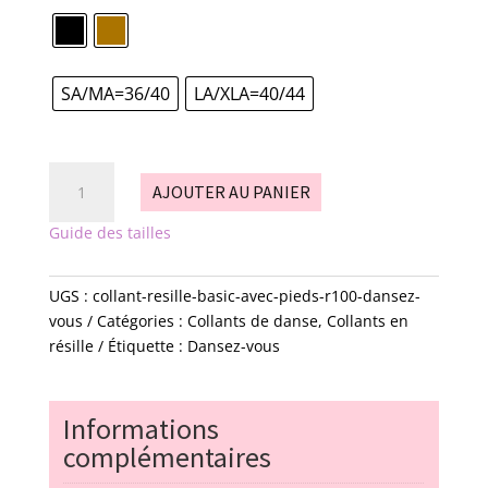
SA/MA=36/40
LA/XLA=40/44
quantité
AJOUTER AU PANIER
de
collant
Guide des tailles
résille
basic
UGS :
collant-resille-basic-avec-pieds-r100-dansez-
avec
vous
Catégories :
Collants de danse
,
Collants en
pieds
résille
Étiquette :
Dansez-vous
-
R100
-
Informations
Dansez-
vous
complémentaires