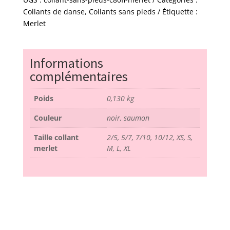
-
Collants de danse
,
Collants sans pieds
Étiquette :
C80
Merlet
FL
-
Merlet
Informations
complémentaires
Poids
0,130 kg
Couleur
noir, saumon
Taille collant
2/5, 5/7, 7/10, 10/12, XS, S,
merlet
M, L, XL