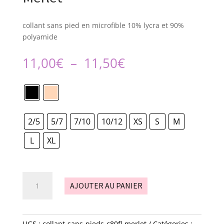
collant sans pied en microfible 10% lycra et 90%
polyamide
Plage
11,00
€
–
11,50
€
de
prix :
11,00€
à
11,50€
2/5
5/7
7/10
10/12
XS
S
M
L
XL
quantité
AJOUTER AU PANIER
de
Collant
sans
pieds
UGS :
collant-sans-pieds-c80fl-merlet
Catégories :