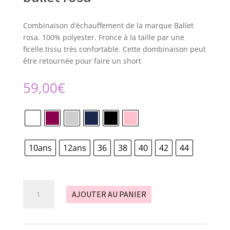
Combinaison d’échauffement de la marque Ballet
rosa. 100% polyester. Fronce à la taille par une
ficelle.tissu très confortable. Cette dombinaison peut
être retournée pour faire un short
59,00
€
10ans
12ans
36
38
40
42
44
quantité
AJOUTER AU PANIER
de
combinaison
-