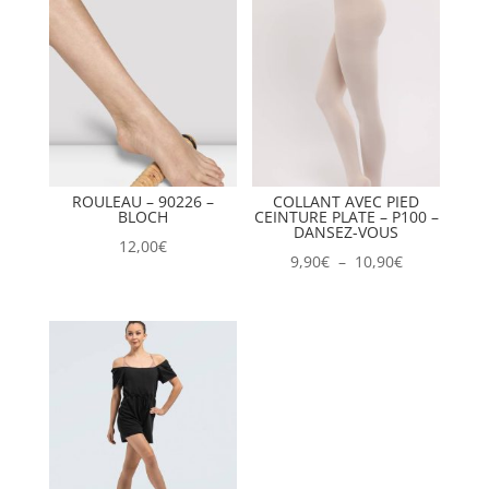
ROULEAU – 90226 –
COLLANT AVEC PIED
BLOCH
CEINTURE PLATE – P100 –
DANSEZ-VOUS
12,00
€
Plage
9,90
€
–
10,90
€
de
prix :
9,90€
à
10,90€