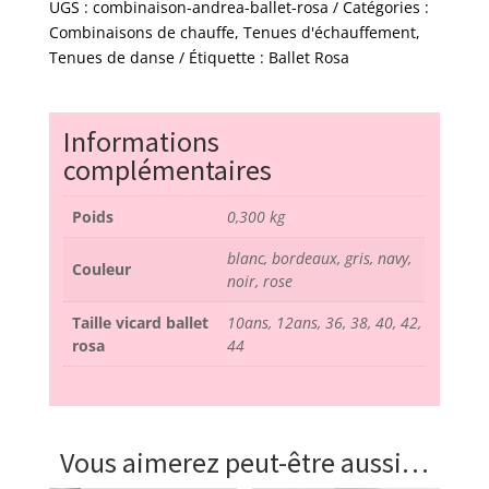
Andrea
UGS :
combinaison-andrea-ballet-rosa
Catégories :
-
Combinaisons de chauffe
,
Tenues d'échauffement
,
ballet
Tenues de danse
Étiquette :
Ballet Rosa
rosa
Informations
complémentaires
Poids
0,300 kg
blanc, bordeaux, gris, navy,
Couleur
noir, rose
Taille vicard ballet
10ans, 12ans, 36, 38, 40, 42,
rosa
44
Vous aimerez peut-être aussi…