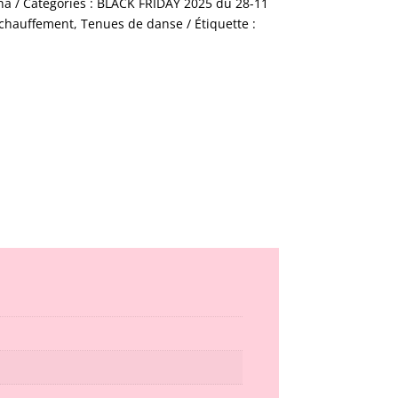
ha
Catégories :
BLACK FRIDAY 2025 du 28-11
échauffement
,
Tenues de danse
Étiquette :