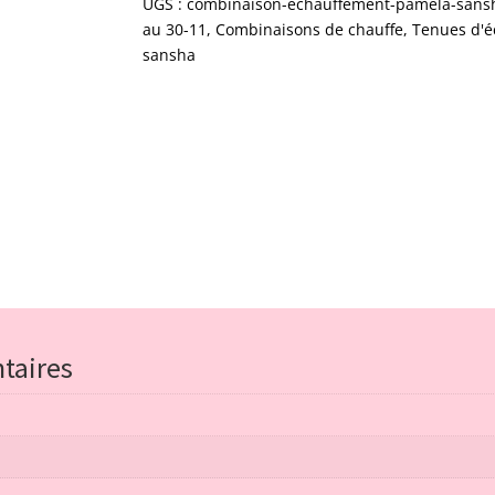
UGS :
combinaison-echauffement-pamela-sans
au 30-11
,
Combinaisons de chauffe
,
Tenues d'
sansha
taires