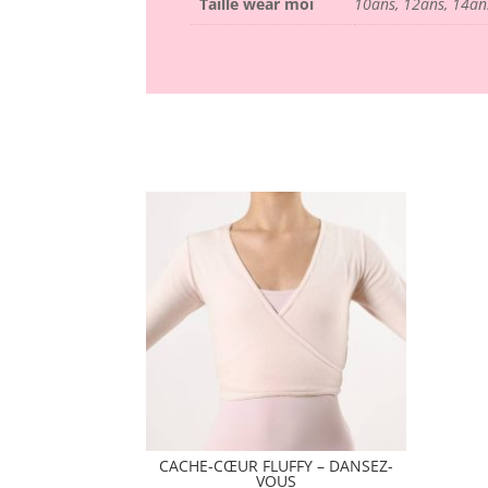
Taille wear moi
10ans, 12ans, 14ans
CACHE-CŒUR FLUFFY – DANSEZ-
VOUS