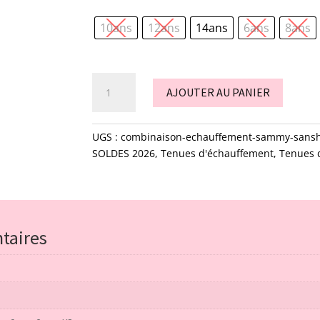
10ans
12ans
14ans
6ans
8ans
quantité
AJOUTER AU PANIER
de
combinaison
échauffement
UGS :
combinaison-echauffement-sammy-sans
-
SOLDES 2026
,
Tenues d'échauffement
,
Tenues 
sammy
-
sansha
taires