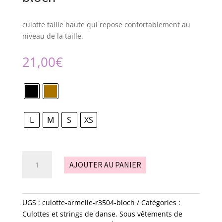
culotte taille haute qui repose confortablement au
niveau de la taille.
21,00
€
L
M
S
XS
quantité
AJOUTER AU PANIER
de
culotte
-
Armelle
UGS :
culotte-armelle-r3504-bloch
Catégories :
-
Culottes et strings de danse
,
Sous vêtements de