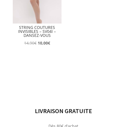
STRING COUTURES
INVISIBLES – SV04I –
DANSEZ-VOUS
Le
Le
14,90
€
10,00
€
prix
prix
initial
actuel
était :
est :
14,90€.
10,00€.
LIVRAISON GRATUITE
Dès 80€ d’achat