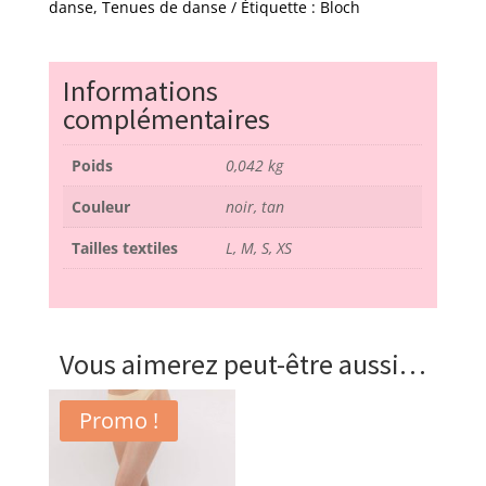
R3504
danse
,
Tenues de danse
Étiquette :
Bloch
-
bloch
Informations
complémentaires
Poids
0,042 kg
Couleur
noir, tan
Tailles textiles
L, M, S, XS
Vous aimerez peut-être aussi…
Promo !