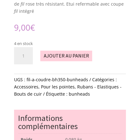
de
fil
rose très résistant. Etui refermable avec coupe
fil
intégré
9,00
€
4 en stock
quantité
AJOUTER AU PANIER
de
fil
à
coudre
UGS :
fil-a-coudre-bh350-bunheads
Catégories :
-
Accessoires
,
Pour les pointes
,
Rubans - Elastiques -
BH350
Bouts de cuir
Étiquette :
bunheads
-
bunheads
Informations
complémentaires
Poids
0,080 kg