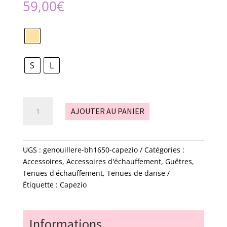
59,00
€
S
L
quantité
AJOUTER AU PANIER
de
genouillère
-
BH1650
UGS :
genouillere-bh1650-capezio
Catégories :
-
Accessoires
,
Accessoires d'échauffement
,
Guêtres
,
capezio
Tenues d'échauffement
,
Tenues de danse
Étiquette :
Capezio
Informations