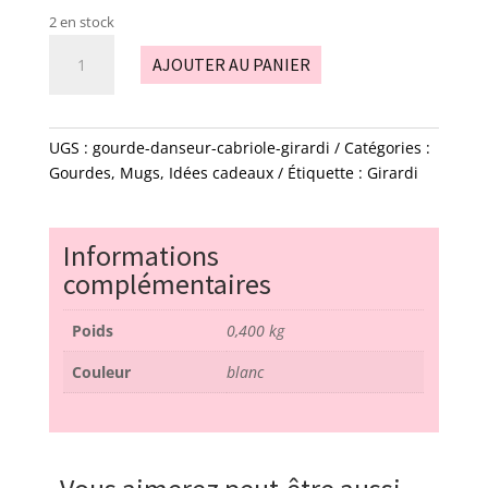
2 en stock
quantité
AJOUTER AU PANIER
de
gourde
-
danseur
UGS :
gourde-danseur-cabriole-girardi
Catégories :
cabriole
Gourdes, Mugs
,
Idées cadeaux
Étiquette :
Girardi
-
Girardi
Informations
complémentaires
Poids
0,400 kg
Couleur
blanc