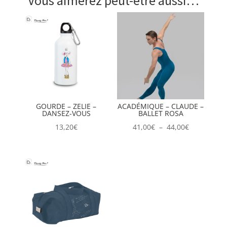
Vous aimerez peut-être aussi…
GOURDE – ZELIE –
ACADÉMIQUE – CLAUDE –
DANSEZ-VOUS
BALLET ROSA
Plage
13,20
€
41,00
€
–
44,00
€
de
prix :
41,00€
à
44,00€