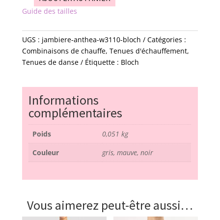
quantité
Guide des tailles
de
Jambière
-
UGS :
jambiere-anthea-w3110-bloch
Catégories :
Anthéa
Combinaisons de chauffe
,
Tenues d'échauffement
,
-
Tenues de danse
Étiquette :
Bloch
W3110
-
bloch
Informations
complémentaires
Poids
0,051 kg
Couleur
gris, mauve, noir
Vous aimerez peut-être aussi…