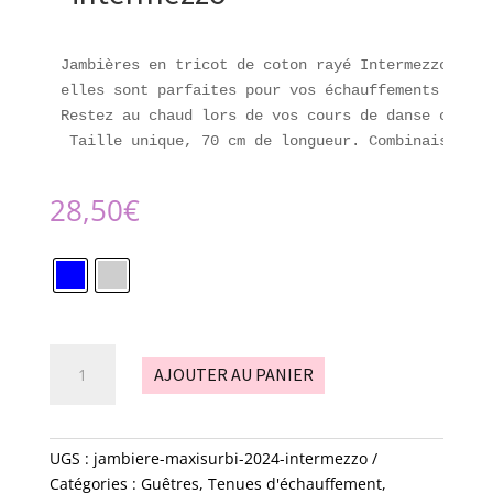
Jambières en tricot de coton rayé Intermezzo.

elles sont parfaites pour vos échauffements et vo
Restez au chaud lors de vos cours de danse classi
 Taille unique, 70 cm de longueur. Combinaison de
28,50
€
quantité
AJOUTER AU PANIER
de
Jambière
-
Maxisurbi
UGS :
jambiere-maxisurbi-2024-intermezzo
-
Catégories :
Guêtres
,
Tenues d'échauffement
,