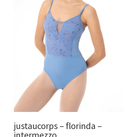
justaucorps – florinda –
intermezzo