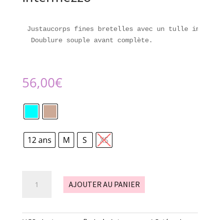
Justaucorps fines bretelles avec un tulle imprimé
 Doublure souple avant complète.

56,00
€
12 ans
M
S
XS
quantité
AJOUTER AU PANIER
de
justaucorps
-