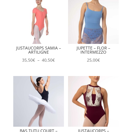
JUSTAUCORPS SAMIA –
JUPETTE – FLOR –
ARTILIGNE
INTERMEZZO
Plage
35,50
€
–
40,50
€
25,00
€
de
prix :
35,50€
à
40,50€
BAS TUTU COURT –
JUSTAUCORPS –