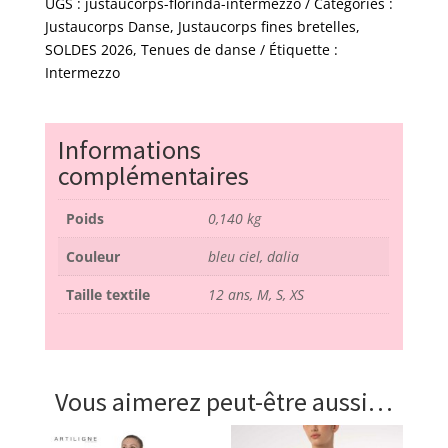
florinda
UGS :
justaucorps-florinda-intermezzo
Catégories :
-
Justaucorps Danse
,
Justaucorps fines bretelles
,
intermezzo
SOLDES 2026
,
Tenues de danse
Étiquette :
Intermezzo
Informations
complémentaires
Poids
0,140 kg
Couleur
bleu ciel, dalia
Taille textile
12 ans, M, S, XS
Vous aimerez peut-être aussi…