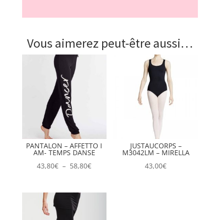
Vous aimerez peut-être aussi…
PANTALON – AFFETTO I
JUSTAUCORPS –
AM- TEMPS DANSE
M3042LM – MIRELLA
Plage
43,80
€
–
58,80
€
43,00
€
de
prix :
43,80€
à