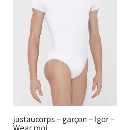
justaucorps – garçon – Igor –
Wear moi