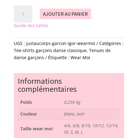
quantité
AJOUTER AU PANIER
de
justaucorps
Guide des tailles
-
garçon
UGS :
justaucorps-garcon-igor-wearmoi
Catégories :
-
Tee-shirts garçons danse classique
,
Tenues de
Igor
danse garçons
Étiquette :
Wear Moi
-
Wear
moi
Informations
complémentaires
Poids
0,250 kg
Couleur
blanc, noir
4/6, 6/8, 8/10, 10/12, 12/14,
Taille wear moi
XS, S, M, L