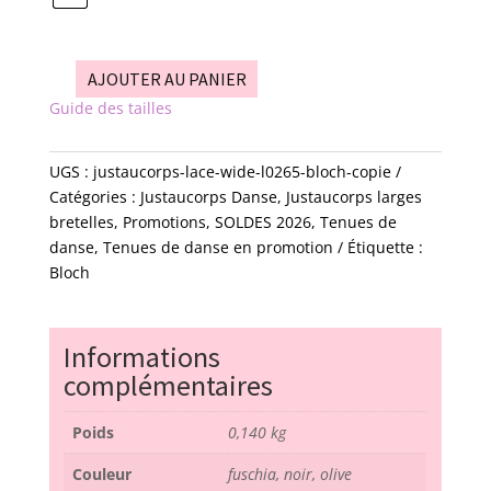
AJOUTER AU PANIER
quantité
Guide des tailles
de
justaucorps
-
UGS :
justaucorps-lace-wide-l0265-bloch-copie
LACE
Catégories :
Justaucorps Danse
,
Justaucorps larges
WIDE-
bretelles
,
Promotions
,
SOLDES 2026
,
Tenues de
L0265
danse
,
Tenues de danse en promotion
Étiquette :
-
Bloch
bloch
Informations
complémentaires
Poids
0,140 kg
Couleur
fuschia, noir, olive