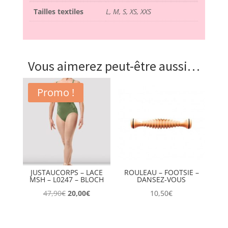
Tailles textiles
L, M, S, XS, XXS
Vous aimerez peut-être aussi…
Promo !
JUSTAUCORPS – LACE
ROULEAU – FOOTSIE –
MSH – L0247 – BLOCH
DANSEZ-VOUS
Le
Le
47,90
€
20,00
€
10,50
€
prix
prix
initial
actuel