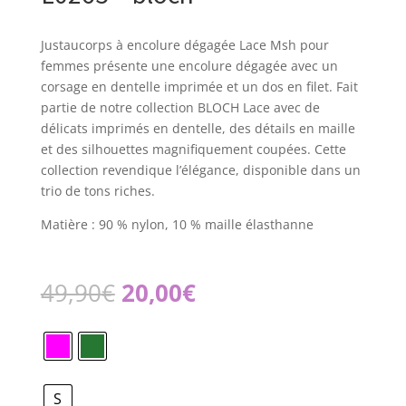
Justaucorps à encolure dégagée Lace Msh pour
femmes présente une encolure dégagée avec un
corsage en dentelle imprimée et un dos en filet. Fait
partie de notre collection BLOCH Lace avec de
délicats imprimés en dentelle, des détails en maille
et des silhouettes magnifiquement coupées. Cette
collection revendique l’élégance, disponible dans un
trio de tons riches.
Matière : 90 % nylon, 10 % maille élasthanne
Le
Le
49,90
€
20,00
€
prix
prix
initial
actuel
était :
est :
49,90€.
20,00€.
S