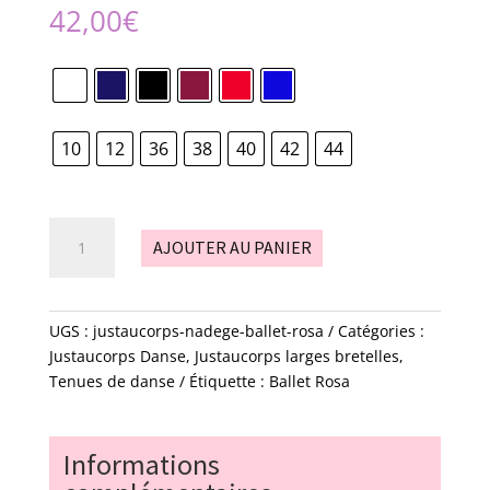
42,00
€
10
12
36
38
40
42
44
quantité
AJOUTER AU PANIER
de
justaucorps
-
Nadege
UGS :
justaucorps-nadege-ballet-rosa
Catégories :
-
Justaucorps Danse
,
Justaucorps larges bretelles
,
ballet
Tenues de danse
Étiquette :
Ballet Rosa
rosa
Informations