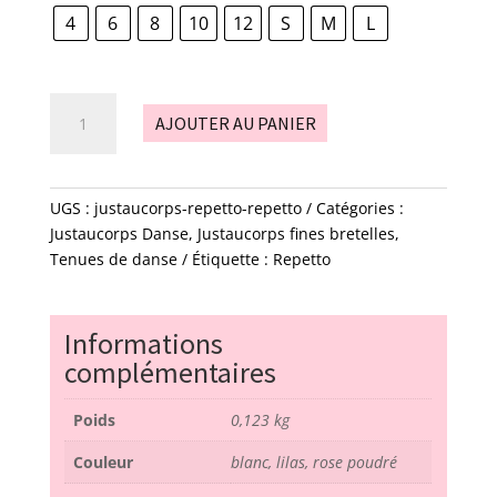
4
6
8
10
12
S
M
L
quantité
AJOUTER AU PANIER
de
justaucorps
Repetto
-
UGS :
justaucorps-repetto-repetto
Catégories :
repetto
Justaucorps Danse
,
Justaucorps fines bretelles
,
Tenues de danse
Étiquette :
Repetto
Informations
complémentaires
Poids
0,123 kg
Couleur
blanc, lilas, rose poudré