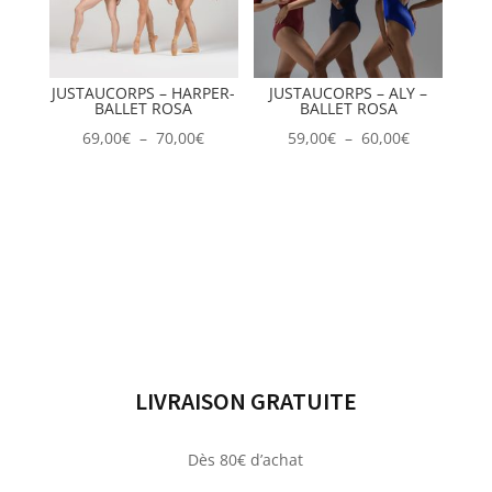
JUSTAUCORPS – HARPER-
JUSTAUCORPS – ALY –
BALLET ROSA
BALLET ROSA
Plage
Plage
69,00
€
–
70,00
€
59,00
€
–
60,00
€
de
de
prix :
prix :
69,00€
59,00€
à
à
70,00€
60,00€
LIVRAISON GRATUITE
Dès 80€ d’achat