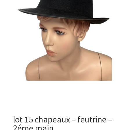
lot 15 chapeaux – feutrine –
2éme main