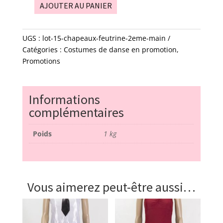
AJOUTER AU PANIER
quantité
de
lot
UGS :
lot-15-chapeaux-feutrine-2eme-main
15
Catégories :
Costumes de danse en promotion
,
chapeaux
Promotions
-
feutrine
-
Informations
2éme
complémentaires
main
Poids
1 kg
Vous aimerez peut-être aussi…