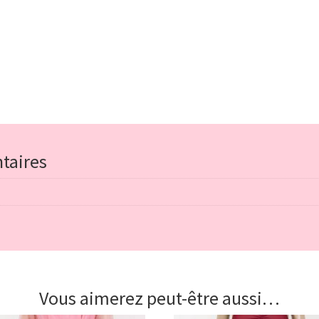
main
taires
Vous aimerez peut-être aussi…