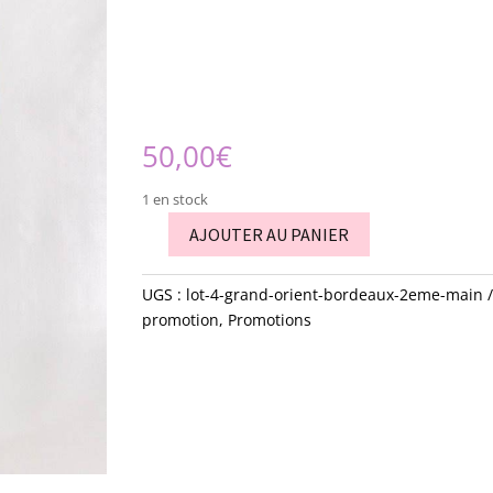
50,00
€
1 en stock
AJOUTER AU PANIER
quantité
de
UGS :
lot-4-grand-orient-bordeaux-2eme-main
lot
promotion
,
Promotions
4
grand
orient
-
bordeaux
-
2éme