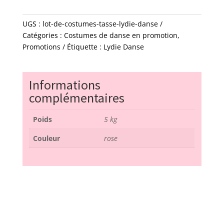
lot
de
7
UGS :
lot-de-costumes-tasse-lydie-danse
costumes
Catégories :
Costumes de danse en promotion
,
-
Promotions
Étiquette :
Lydie Danse
tasse
-
lydie
Informations
danse
complémentaires
Poids
5 kg
Couleur
rose