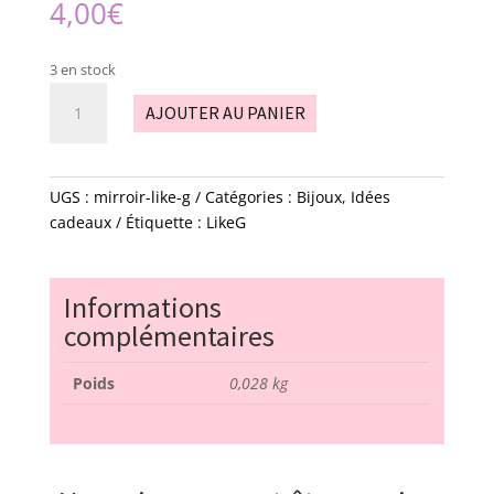
4,00
€
3 en stock
quantité
AJOUTER AU PANIER
de
mirroir
-
like
UGS :
mirroir-like-g
Catégories :
Bijoux
,
Idées
G
cadeaux
Étiquette :
LikeG
Informations
complémentaires
Poids
0,028 kg