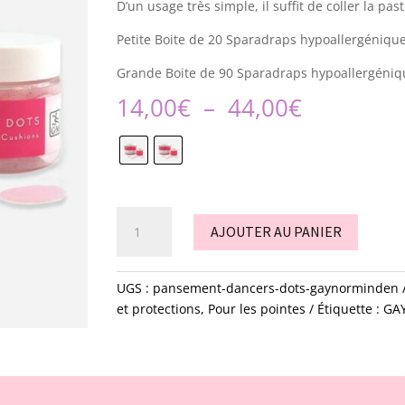
D’un usage très simple, il suffit de coller la pas
Petite Boite de 20 Sparadraps hypoallergéniqu
Grande Boite de 90 Sparadraps hypoallergéniq
Plage
14,00
€
–
44,00
€
de
prix :
14,00€
à
44,00€
quantité
AJOUTER AU PANIER
de
Pansement
-
UGS :
pansement-dancers-dots-gaynorminden
dancers'
et protections
,
Pour les pointes
Étiquette :
GA
dots
-
gaynor
Minden