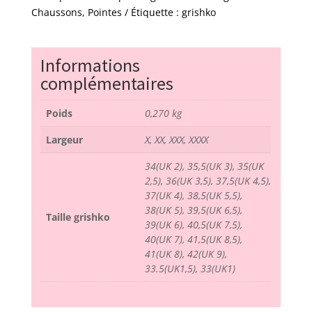
pro
Chaussons
,
Pointes
Étiquette :
grishko
M
-
grishko
Informations
complémentaires
Poids
0,270 kg
Largeur
X, XX, XXX, XXXX
34(UK 2), 35,5(UK 3), 35(UK
2,5), 36(UK 3,5), 37,5(UK 4,5),
37(UK 4), 38,5(UK 5,5),
38(UK 5), 39,5(UK 6,5),
Taille grishko
39(UK 6), 40,5(UK 7,5),
40(UK 7), 41,5(UK 8,5),
41(UK 8), 42(UK 9),
33.5(UK1,5), 33(UK1)