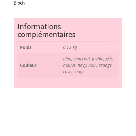
bootie
Bloch
-
bloch
Informations
complémentaires
Poids
0,12 kg
bleu, charcoal, fushia, gris,
Couleur
mauve, navy, noir, orange,
rose, rouge