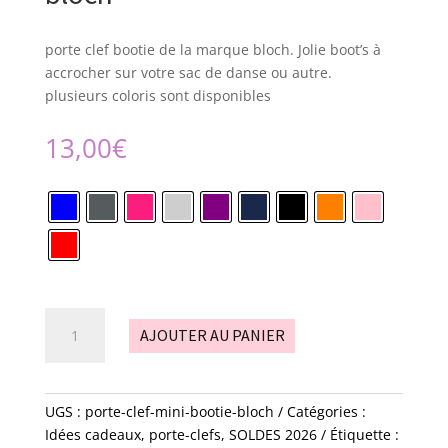
porte clef bootie de la marque bloch. Jolie boot’s à
accrocher sur votre sac de danse ou autre.
plusieurs coloris sont disponibles
13,00
€
quantité
AJOUTER AU PANIER
de
porte
clef
-
UGS :
porte-clef-mini-bootie-bloch
Catégories :
Mini
Idées cadeaux
,
porte-clefs
,
SOLDES 2026
Étiquette :