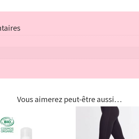
bloch
taires
Vous aimerez peut-être aussi…