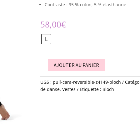
Contraste : 95 % coton, 5 % élasthanne
58,00
€
L
AJOUTER AU PANIER
quantité
de
UGS :
pull-cara-reversible-z4149-bloch
Catégo
PULL
de danse
,
Vestes
Étiquette :
Bloch
-
Cara
-
reversible
-
Z4149
-