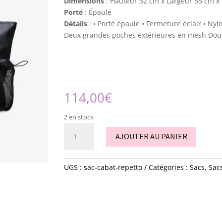
Dimensions
: Hauteur 32 cm x Largeur 55 cm x
Porté
: Épaule
Détails
: • Porté épaule • Fermeture éclair • Nyl
Deux grandes poches extérieures en mesh Dou
114,00
€
2 en stock
quantité
AJOUTER AU PANIER
de
sac
-
UGS :
sac-cabat-repetto
Catégories :
Sacs
,
Sac
Cabat
-
Repetto