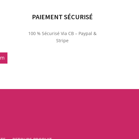
PAIEMENT SÉCURISÉ
100 % Sécurisé Via CB – Paypal &
Stripe
om