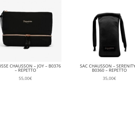
SSE CHAUSSON – JOY – B0376
SAC CHAUSSON – SERENITY
– REPETTO
B0360 – REPETTO
55,00
€
35,00
€