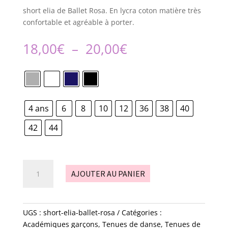
short elia de Ballet Rosa. En lycra coton matière très
confortable et agréable à porter.
Plage
18,00
€
–
20,00
€
de
prix :
18,00€
à
20,00€
4 ans
6
8
10
12
36
38
40
42
44
quantité
AJOUTER AU PANIER
de
short
-
elia
UGS :
short-elia-ballet-rosa
Catégories :
-
Académiques garçons
,
Tenues de danse
,
Tenues de