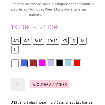
Short en microfibre, taille élastiquée et confortable à
assortir aux tuniques Wear Moi grâce à sa large
palette de couleurs.
Plage
19,00
€
–
21,00
€
de
prix :
4/6
6/8
8/10
10/12
XS
S
M
19,00€
à
L
21,00€
quantité
AJOUTER AU PANIER
de
Short
-
gipsy
UGS :
short-gipsy-wear-moi
Catégories :
Les bas de