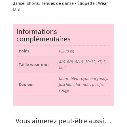
-
danse
,
Shorts
,
Tenues de danse
Étiquette :
Wear
wear
Moi
moi
Informations
complémentaires
Poids
0,200 kg
4/6, 6/8, 8/10, 10/12, XS, S,
Taille wear moi
M, L
blanc, bleu royal, burgundy,
Couleur
fuschia, lilac, noir, pacific,
rouge
Vous aimerez peut-être aussi…