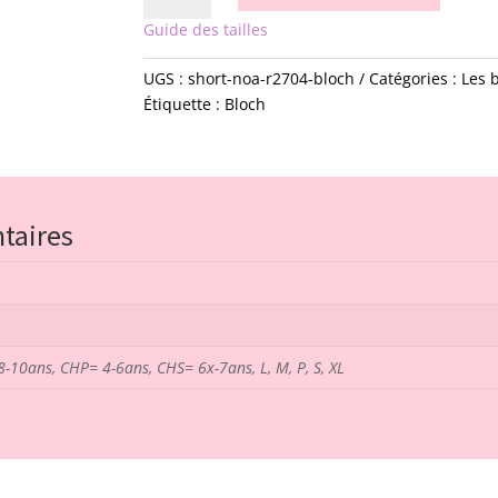
Short
Guide des tailles
-
Noa
UGS :
short-noa-r2704-bloch
Catégories :
Les 
-
Étiquette :
Bloch
R2704
-
bloch
taires
10ans, CHP= 4-6ans, CHS= 6x-7ans, L, M, P, S, XL