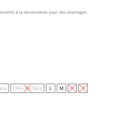
sistants à la décoloration pour des avantages
ans
CHS= 6x-7ans
L
M
P
S