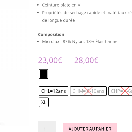
Ceinture plate en V
Propriétés de séchage rapide et matériaux ré
de longue durée
Composition
Microlux : 87% Nylon, 13% Élasthanne
Plage
23,00
€
–
28,00
€
de
prix :
23,00€
à
CHL=12ans
CHM= 8-10ans
CHP= 4-6
28,00€
XL
quantité
AJOUTER AU PANIER
de