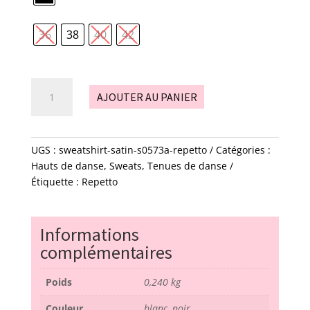
36
38
40
42
quantité
AJOUTER AU PANIER
de
Sweatshirt
satin
-
UGS :
sweatshirt-satin-s0573a-repetto
Catégories :
S0573A
Hauts de danse
,
Sweats
,
Tenues de danse
-
Étiquette :
Repetto
Repetto
Informations
complémentaires
Poids
0,240 kg
Couleur
blanc, noir